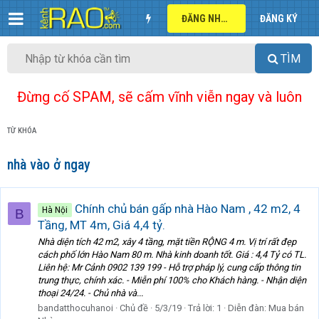
ĐĂNG NHẬP
ĐĂNG KÝ
TÌM
Đừng cố SPAM, sẽ cấm vĩnh viễn ngay và luôn
TỪ KHÓA
nhà vào ở ngay
Chính chủ bán gấp nhà Hào Nam , 42 m2, 4
Hà Nội
B
Tầng, MT 4m, Giá 4,4 tỷ.
Nhà diện tích 42 m2, xây 4 tầng, mặt tiền RỘNG 4 m. Vị trí rất đẹp
cách phố lớn Hào Nam 80 m. Nhà kinh doanh tốt. Giá : 4,4 Tỷ có TL.
Liên hệ: Mr Cảnh 0902 139 199 - Hỗ trợ pháp lý, cung cấp thông tin
trung thực, chính xác. - Miễn phí 100% cho Khách hàng. - Nhận diện
thoại 24/24. - Chủ nhà và...
bandatthocuhanoi
Chủ đề
5/3/19
Trả lời: 1
Diễn đàn:
Mua bán