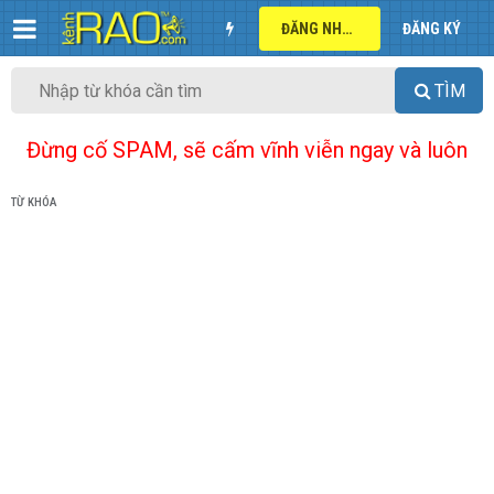
ĐĂNG NHẬP
ĐĂNG KÝ
TÌM
Đừng cố SPAM, sẽ cấm vĩnh viễn ngay và luôn
TỪ KHÓA