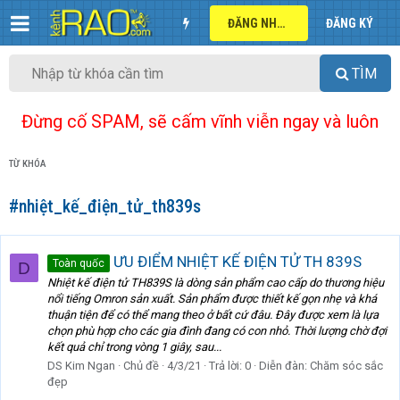
ĐĂNG NHẬP
ĐĂNG KÝ
TÌM
Đừng cố SPAM, sẽ cấm vĩnh viễn ngay và luôn
TỪ KHÓA
#nhiệt_kế_điện_tử_th839s
ƯU ĐIỂM NHIỆT KẾ ĐIỆN TỬ TH 839S
Toàn quốc
D
Nhiệt kế điện tử TH839S là dòng sản phẩm cao cấp do thương hiệu
nổi tiếng Omron sản xuất. Sản phẩm được thiết kế gọn nhẹ và khá
thuận tiện để có thể mang theo ở bất cứ đâu. Đây được xem là lựa
chọn phù hợp cho các gia đình đang có con nhỏ. Thời lượng chờ đợi
kết quả chỉ trong vòng 1 giây, sau...
DS Kim Ngan
Chủ đề
4/3/21
Trả lời: 0
Diễn đàn:
Chăm sóc sắc
đẹp