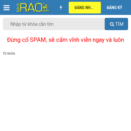
ĐĂNG NHẬP
ĐĂNG KÝ
TÌM
Đừng cố SPAM, sẽ cấm vĩnh viễn ngay và luôn
TỪ KHÓA