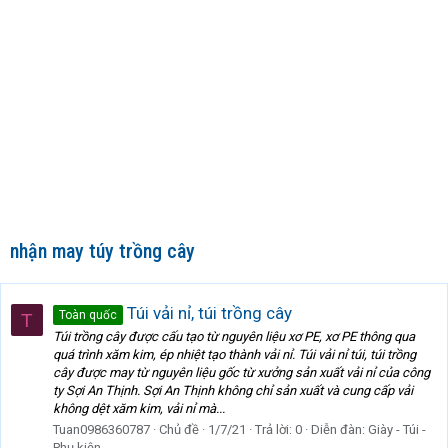
nhận may túy trồng cây
Túi vải nỉ, túi trồng cây
Toàn quốc
T
Túi trồng cây được cấu tạo từ nguyên liệu xơ PE, xơ PE thông qua
quá trình xăm kim, ép nhiệt tạo thành vải nỉ. Túi vải nỉ túi, túi trồng
cây được may từ nguyên liệu gốc từ xưởng sản xuất vải nỉ của công
ty Sợi An Thịnh. Sợi An Thịnh không chỉ sản xuất và cung cấp vải
không dệt xăm kim, vải nỉ mà...
Tuan0986360787
Chủ đề
1/7/21
Trả lời: 0
Diễn đàn:
Giày - Túi -
Phụ kiện