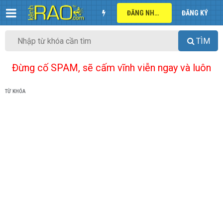
ĐĂNG NHẬP
ĐĂNG KÝ
TÌM
Đừng cố SPAM, sẽ cấm vĩnh viễn ngay và luôn
TỪ KHÓA