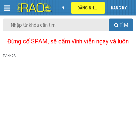
ĐĂNG NHẬP
ĐĂNG KÝ
TÌM
Đừng cố SPAM, sẽ cấm vĩnh viễn ngay và luôn
TỪ KHÓA