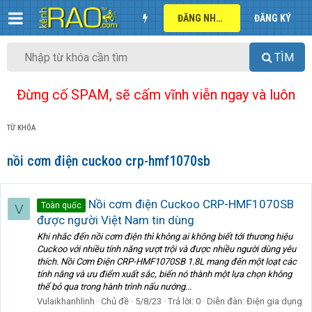
ĐĂNG NHẬP
ĐĂNG KÝ
TÌM
Đừng cố SPAM, sẽ cấm vĩnh viễn ngay và luôn
TỪ KHÓA
nồi cơm điện cuckoo crp-hmf1070sb
Nồi cơm điện Cuckoo CRP-HMF1070SB
Toàn quốc
V
được người Việt Nam tin dùng
Khi nhắc đến nồi cơm điện thì không ai không biết tới thương hiệu
Cuckoo với nhiều tính năng vượt trội và được nhiều người dùng yêu
thích. Nồi Cơm Điện CRP-HMF1070SB 1.8L mang đến một loạt các
tính năng và ưu điểm xuất sắc, biến nó thành một lựa chọn không
thể bỏ qua trong hành trình nấu nướng...
Vulaikhanhlinh
Chủ đề
5/8/23
Trả lời: 0
Diễn đàn:
Điện gia dụng