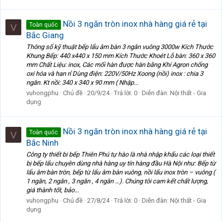
Nồi 3 ngăn tròn inox nhà hàng giá rẻ tại
Toàn quốc
V
Bắc Giang
Thông số kỹ thuật bếp lẩu âm bàn 3 ngăn vuông 3000w Kích Thước
Khung Bếp: 440 x440 x 150 mm Kích Thước Khoét Lỗ bàn: 360 x 360
mm Chất Liệu: inox, Các mối hàn được hàn bằng Khí Agron chống
oxi hóa và han rỉ Dùng điện: 220V/50Hz Xoong (nồi) inox : chia 3
ngăn. Kt nồi: 340 x 340 x 90 mm ( Nhập...
vuhongphu
Chủ đề
20/9/24
Trả lời: 0
Diễn đàn:
Nội thất - Gia
dụng
Nồi 3 ngăn tròn inox nhà hàng giá rẻ tại
Toàn quốc
V
Bắc Ninh
Công ty thiết bi bếp Thiên Phú tự hào là nhà nhập khẩu các loại thiết
bị bếp lẩu chuyên dùng nhà hàng uy tín hàng đầu Hà Nội như: Bếp từ
lẩu âm bàn tròn, bếp từ lẩu âm bàn vuông, nồi lẩu inox tròn – vuông (
1 ngăn, 2 ngăn , 3 ngăn , 4 ngăn …). Chúng tôi cam kết chất lượng,
giá thành tốt, bảo...
vuhongphu
Chủ đề
27/8/24
Trả lời: 0
Diễn đàn:
Nội thất - Gia
dụng