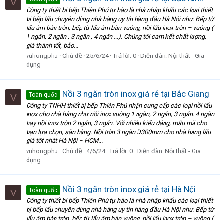
V
Công ty thiết bi bếp Thiên Phú tự hào là nhà nhập khẩu các loại thiết
bị bếp lẩu chuyên dùng nhà hàng uy tín hàng đầu Hà Nội như: Bếp từ
lẩu âm bàn tròn, bếp từ lẩu âm bàn vuông, nồi lẩu inox tròn – vuông (
1 ngăn, 2 ngăn , 3 ngăn , 4 ngăn …). Chúng tôi cam kết chất lượng,
giá thành tốt, bảo...
vuhongphu
Chủ đề
25/6/24
Trả lời: 0
Diễn đàn:
Nội thất - Gia
dụng
Nồi 3 ngăn tròn inox giá rẻ tại Bắc Giang
Toàn quốc
V
Công ty TNHH thiết bị bếp Thiên Phú nhận cung cấp các loại nồi lẩu
inox cho nhà hàng như nồi inox vuông 1 ngăn, 2 ngăn, 3 ngăn, 4 ngăn
hay nồi inox tròn 2 ngăn, 3 ngăn. Với nhiều kiểu dáng, mẫu mã cho
bạn lựa chọn, sẵn hàng. Nồi tròn 3 ngăn D300mm cho nhà hàng lẩu
giá tốt nhất Hà Nội – HCM...
vuhongphu
Chủ đề
4/6/24
Trả lời: 0
Diễn đàn:
Nội thất - Gia
dụng
Nồi 3 ngăn tròn inox giá rẻ tại Hà Nội
Toàn quốc
V
Công ty thiết bi bếp Thiên Phú tự hào là nhà nhập khẩu các loại thiết
bị bếp lẩu chuyên dùng nhà hàng uy tín hàng đầu Hà Nội như: Bếp từ
lẩu âm bàn tròn, bếp từ lẩu âm bàn vuông, nồi lẩu inox tròn – vuông (