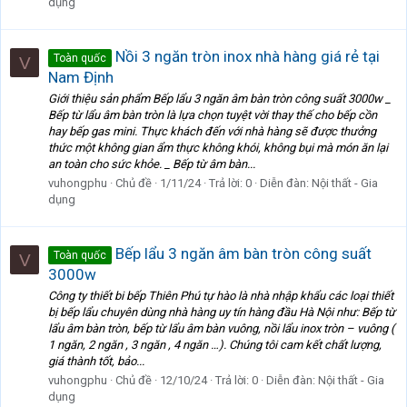
dụng
Nồi 3 ngăn tròn inox nhà hàng giá rẻ tại
Toàn quốc
V
Nam Định
Giới thiệu sản phẩm Bếp lẩu 3 ngăn âm bàn tròn công suất 3000w _
Bếp từ lẩu âm bàn tròn là lựa chọn tuyệt vời thay thế cho bếp cồn
hay bếp gas mini. Thực khách đến với nhà hàng sẽ được thưởng
thức một không gian ẩm thực không khói, không bụi mà món ăn lại
an toàn cho sức khỏe. _ Bếp từ âm bàn...
vuhongphu
Chủ đề
1/11/24
Trả lời: 0
Diễn đàn:
Nội thất - Gia
dụng
Bếp lẩu 3 ngăn âm bàn tròn công suất
Toàn quốc
V
3000w
Công ty thiết bi bếp Thiên Phú tự hào là nhà nhập khẩu các loại thiết
bị bếp lẩu chuyên dùng nhà hàng uy tín hàng đầu Hà Nội như: Bếp từ
lẩu âm bàn tròn, bếp từ lẩu âm bàn vuông, nồi lẩu inox tròn – vuông (
1 ngăn, 2 ngăn , 3 ngăn , 4 ngăn …). Chúng tôi cam kết chất lượng,
giá thành tốt, bảo...
vuhongphu
Chủ đề
12/10/24
Trả lời: 0
Diễn đàn:
Nội thất - Gia
dụng