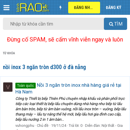
ĐĂNG NHẬP
ĐĂNG KÝ
TÌM
Đừng cố SPAM, sẽ cấm vĩnh viễn ngay và luôn
TỪ KHÓA
nồi inox 3 ngăn tròn d300 ở đà nẵng
Nồi 3 ngăn tròn inox nhà hàng giá rẻ tại
Toàn quốc
V
Hà Nam
Công ty Thiết bị bếp Thiên Phú chuyên nhập khẩu và phân phối trực
tiếp các loại thiết bị bếp lẩu chuyên dùng nhà hàng như bếp từ lẩu
âm bàn tròn, bếp từ âm bàn vuông, nồi lẩu inox tròn – vuông, bếp lẩu
thang máy – lẩu tự nâng thế hệ mới, bếp lẩu hơi gia đình cao cấp,
bếp lẩu nướng 2 in 1 âm bàn...
vuhongphu
Chủ đề
19/11/24
Trả lời: 0
Diễn đàn:
Nội thất - Gia