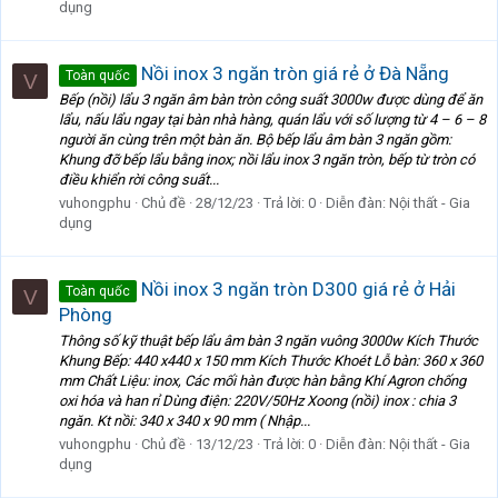
dụng
Nồi inox 3 ngăn tròn giá rẻ ở Đà Nẵng
Toàn quốc
V
Bếp (nồi) lẩu 3 ngăn âm bàn tròn công suất 3000w được dùng để ăn
lẩu, nấu lẩu ngay tại bàn nhà hàng, quán lẩu với số lượng từ 4 – 6 – 8
người ăn cùng trên một bàn ăn. Bộ bếp lẩu âm bàn 3 ngăn gồm:
Khung đỡ bếp lẩu bằng inox; nồi lẩu inox 3 ngăn tròn, bếp từ tròn có
điều khiển rời công suất...
vuhongphu
Chủ đề
28/12/23
Trả lời: 0
Diễn đàn:
Nội thất - Gia
dụng
Nồi inox 3 ngăn tròn D300 giá rẻ ở Hải
Toàn quốc
V
Phòng
Thông số kỹ thuật bếp lẩu âm bàn 3 ngăn vuông 3000w Kích Thước
Khung Bếp: 440 x440 x 150 mm Kích Thước Khoét Lỗ bàn: 360 x 360
mm Chất Liệu: inox, Các mối hàn được hàn bằng Khí Agron chống
oxi hóa và han rỉ Dùng điện: 220V/50Hz Xoong (nồi) inox : chia 3
ngăn. Kt nồi: 340 x 340 x 90 mm ( Nhập...
vuhongphu
Chủ đề
13/12/23
Trả lời: 0
Diễn đàn:
Nội thất - Gia
dụng