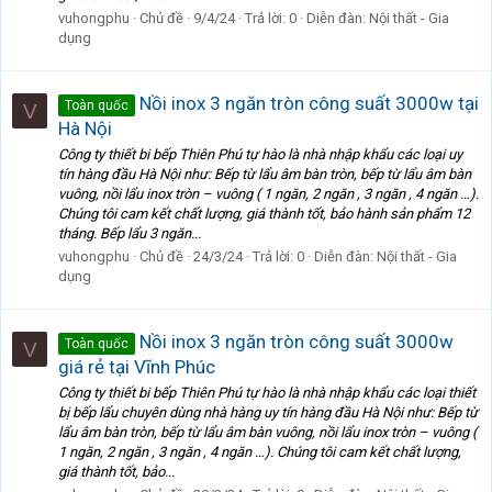
vuhongphu
Chủ đề
9/4/24
Trả lời: 0
Diễn đàn:
Nội thất - Gia
dụng
Nồi inox 3 ngăn tròn công suất 3000w tại
Toàn quốc
V
Hà Nội
Công ty thiết bi bếp Thiên Phú tự hào là nhà nhập khẩu các loại uy
tín hàng đầu Hà Nội như: Bếp từ lẩu âm bàn tròn, bếp từ lẩu âm bàn
vuông, nồi lẩu inox tròn – vuông ( 1 ngăn, 2 ngăn , 3 ngăn , 4 ngăn …).
Chúng tôi cam kết chất lượng, giá thành tốt, bảo hành sản phẩm 12
tháng. Bếp lẩu 3 ngăn...
vuhongphu
Chủ đề
24/3/24
Trả lời: 0
Diễn đàn:
Nội thất - Gia
dụng
Nồi inox 3 ngăn tròn công suất 3000w
Toàn quốc
V
giá rẻ tại Vĩnh Phúc
Công ty thiết bi bếp Thiên Phú tự hào là nhà nhập khẩu các loại thiết
bị bếp lẩu chuyên dùng nhà hàng uy tín hàng đầu Hà Nội như: Bếp từ
lẩu âm bàn tròn, bếp từ lẩu âm bàn vuông, nồi lẩu inox tròn – vuông (
1 ngăn, 2 ngăn , 3 ngăn , 4 ngăn …). Chúng tôi cam kết chất lượng,
giá thành tốt, bảo...