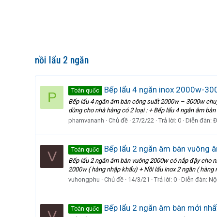
nồi lẩu 2 ngăn
Bếp lẩu 4 ngăn inox 2000w-300
Toàn quốc
P
Bếp lẩu 4 ngăn âm bàn công suất 2000w – 3000w chuyê
dùng cho nhà hàng có 2 loại : + Bếp lẩu 4 ngăn âm bàn
phamvananh
Chủ đề
27/2/22
Trả lời: 0
Diễn đàn:
Đ
Bếp lẩu 2 ngăn âm bàn vuông 
Toàn quốc
V
Bếp lẩu 2 ngăn âm bàn vuông 2000w có nắp đậy cho nh
2000w ( hàng nhập khẩu) + Nồi lẩu inox 2 ngăn ( hàng 
vuhongphu
Chủ đề
14/3/21
Trả lời: 0
Diễn đàn:
Nội
Bếp lẩu 2 ngăn âm bàn mới nhấ
Toàn quốc
V