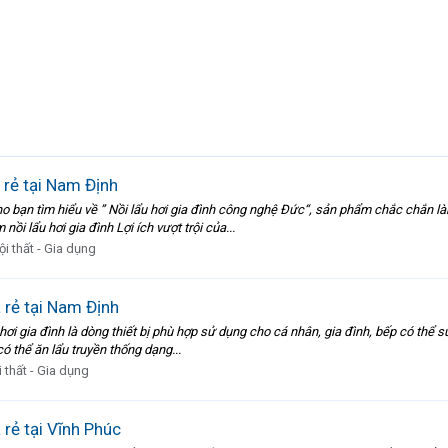
á rẻ tại Nam Định
o bạn tìm hiểu về ” Nồi lẩu hơi gia đình công nghệ Đức“, sản phẩm chắc chắn làm
i lẩu hơi gia đình Lợi ích vượt trội của...
ội thất - Gia dụng
á rẻ tại Nam Định
lẩu hơi gia đình là dòng thiết bị phù hợp sử dụng cho cá nhân, gia đình, bếp có thể
có thể ăn lẩu truyền thống dạng...
 thất - Gia dụng
á rẻ tại Vĩnh Phúc