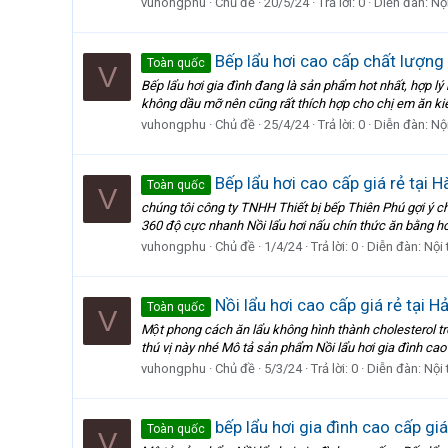
vuhongphu
Chủ đề
20/5/24
Trả lời: 0
Diễn đàn:
Nội
Bếp lẩu hơi cao cấp chất lượng 
Toàn quốc
V
Bếp lẩu hơi gia đình đang là sản phẩm hot nhất, hợp lý
không dầu mỡ nên cũng rất thích hợp cho chị em ăn ki
vuhongphu
Chủ đề
25/4/24
Trả lời: 0
Diễn đàn:
Nội
Bếp lẩu hơi cao cấp giá rẻ tại H
Toàn quốc
V
chúng tôi công ty TNHH Thiết bị bếp Thiên Phú gợi ý ch
360 độ cực nhanh Nồi lẩu hơi nấu chín thức ăn bằng h
vuhongphu
Chủ đề
1/4/24
Trả lời: 0
Diễn đàn:
Nội 
Nồi lẩu hơi cao cấp giá rẻ tại 
Toàn quốc
V
Một phong cách ăn lẩu không hình thành cholesterol tron
thú vị này nhé Mô tả sản phẩm Nồi lẩu hơi gia đình cao
vuhongphu
Chủ đề
5/3/24
Trả lời: 0
Diễn đàn:
Nội 
bếp lẩu hơi gia đình cao cấp g
Toàn quốc
V