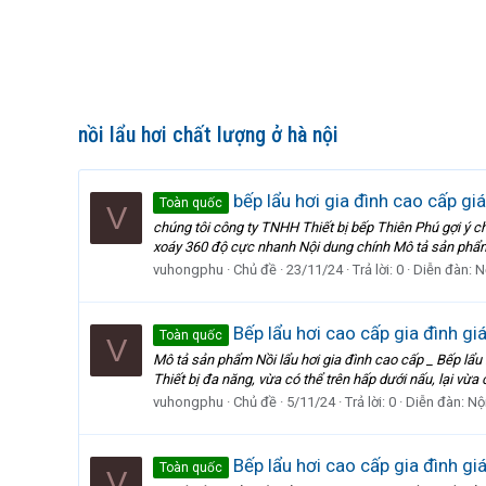
nồi lẩu hơi chất lượng ở hà nội
bếp lẩu hơi gia đình cao cấp gi
Toàn quốc
V
chúng tôi công ty TNHH Thiết bị bếp Thiên Phú gợi ý ch
xoáy 360 độ cực nhanh Nội dung chính Mô tả sản phẩm nồ
vuhongphu
Chủ đề
23/11/24
Trả lời: 0
Diễn đàn:
N
Bếp lẩu hơi cao cấp gia đình gi
Toàn quốc
V
Mô tả sản phẩm Nồi lẩu hơi gia đình cao cấp _ Bếp 
Thiết bị đa năng, vừa có thể trên hấp dưới nấu, lại vừa 
vuhongphu
Chủ đề
5/11/24
Trả lời: 0
Diễn đàn:
Nội
Bếp lẩu hơi cao cấp gia đình gi
Toàn quốc
V