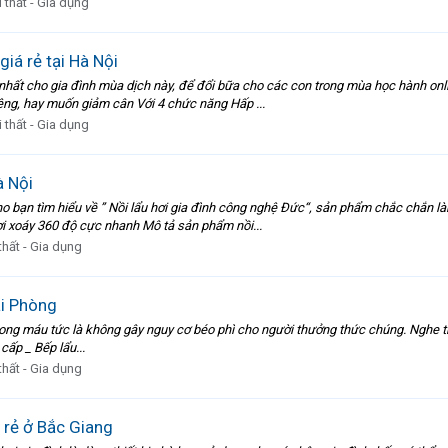
 thất - Gia dụng
giá rẻ tại Hà Nội
 nhất cho gia đình mùa dịch này, để đổi bữa cho các con trong mùa học hành onli
êng, hay muốn giảm cân Với 4 chức năng Hấp ...
 thất - Gia dụng
à Nội
o bạn tìm hiểu về ” Nồi lẩu hơi gia đình công nghệ Đức“, sản phẩm chắc chắn làm
ơi xoáy 360 độ cực nhanh Mô tả sản phẩm nồi...
thất - Gia dụng
Hải Phòng
g máu tức là không gây nguy cơ béo phì cho người thưởng thức chúng. Nghe thật
 cấp _ Bếp lẩu...
thất - Gia dụng
iá rẻ ở Bắc Giang