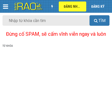
ĐĂNG NHẬP
ĐĂNG KÝ
TÌM
Đừng cố SPAM, sẽ cấm vĩnh viễn ngay và luôn
TỪ KHÓA