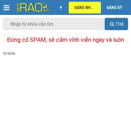
ĐĂNG NHẬP
ĐĂNG KÝ
TÌM
Đừng cố SPAM, sẽ cấm vĩnh viễn ngay và luôn
TỪ KHÓA