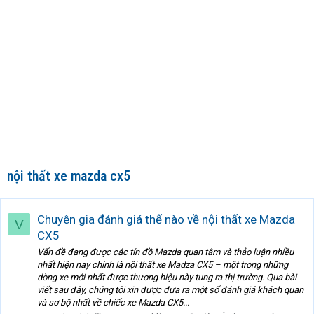
nội thất xe mazda cx5
Chuyên gia đánh giá thế nào về nội thất xe Mazda
V
CX5
Vấn đề đang được các tín đồ Mazda quan tâm và thảo luận nhiều
nhất hiện nay chính là nội thất xe Madza CX5 – một trong những
dòng xe mới nhất được thương hiệu này tung ra thị trường. Qua bài
viết sau đây, chúng tôi xin được đưa ra một số đánh giá khách quan
và sơ bộ nhất về chiếc xe Mazda CX5...