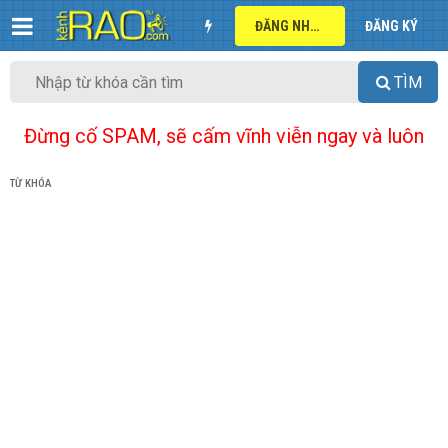
ĐĂNG NHẬP
ĐĂNG KÝ
TÌM
Đừng cố SPAM, sẽ cấm vĩnh viễn ngay và luôn
TỪ KHÓA