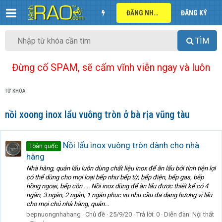
ĐĂNG NHẬP
ĐĂNG KÝ
TÌM
Đừng cố SPAM, sẽ cấm vĩnh viễn ngay và luôn
TỪ KHÓA
nồi xoong inox lẩu vuông tròn ở bà rịa vũng tàu
Nồi lẩu inox vuông tròn dành cho nhà
Toàn quốc
hàng
Nhà hàng, quán lẩu luôn dùng chất liệu inox để ăn lẩu bởi tính tiện lợi
có thể dùng cho mọi loại bếp như bếp từ, bếp điện, bếp gas, bếp
hồng ngoại, bếp cồn …. Nồi inox dùng để ăn lẩu được thiết kế có 4
ngăn, 3 ngăn, 2 ngăn, 1 ngăn phục vụ nhu cầu đa dạng hương vị lẩu
cho mọi chủ nhà hàng, quán...
bepnuongnhahang
Chủ đề
25/9/20
Trả lời: 0
Diễn đàn:
Nội thất