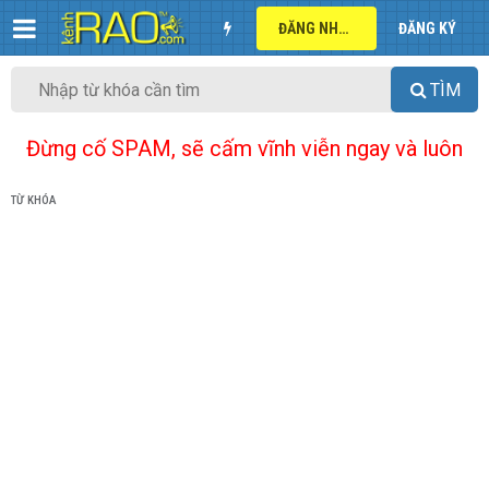
ĐĂNG NHẬP
ĐĂNG KÝ
TÌM
Đừng cố SPAM, sẽ cấm vĩnh viễn ngay và luôn
TỪ KHÓA