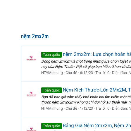
nệm 2mx2m
nệm 2mx2m: Lựa chọn hoàn hảo
Toàn quốc
Dòng nệm 2mx2m là một trong những lựa chọn tuyệt vời 
này của Nệm Thuần Việt sẽ giúp bạn hiểu rõ hơn về dò
NTVMinhung
Chủ đề
6/12/23
Trả lời: 0
Diễn đàn:
N
Nệm Kích Thước Lớn 2Mx2M, T
Toàn quốc
Bạn đã bao giờ cảm thấy khó khăn khi tìm kiếm một tấ
thước nệm 2m2x2m? Không chỉ đòi hỏi sự thoải mái, mộ
NTVMinhung
Chủ đề
1/12/23
Trả lời: 0
Diễn đàn:
N
Bảng Giá Nệm 2mx2m, Nệm 2m 
Toàn quốc