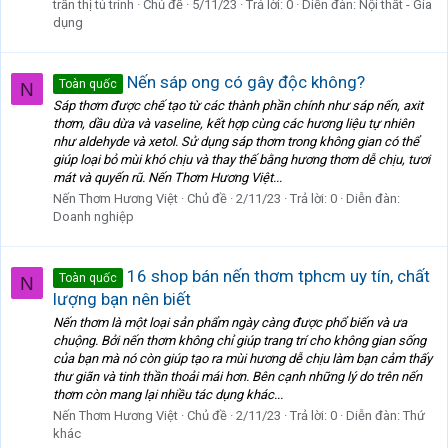
trần thị tú trinh
Chủ đề
5/11/23
Trả lời: 0
Diễn đàn:
Nội thất - Gia
dụng
Nến sáp ong có gây độc không?
Toàn quốc
N
Sáp thơm được chế tạo từ các thành phần chính như sáp nến, axit
thơm, dầu dừa và vaseline, kết hợp cùng các hương liệu tự nhiên
như aldehyde và xetol. Sử dụng sáp thơm trong không gian có thể
giúp loại bỏ mùi khó chịu và thay thế bằng hương thơm dễ chịu, tươi
mát và quyến rũ. Nến Thơm Hương Việt...
Nến Thơm Hương Việt
Chủ đề
2/11/23
Trả lời: 0
Diễn đàn:
Doanh nghiệp
16 shop bán nến thơm tphcm uy tín, chất
Toàn quốc
N
lượng bạn nên biết
Nến thơm là một loại sản phẩm ngày càng được phổ biến và ưa
chuộng. Bởi nến thơm không chỉ giúp trang trí cho không gian sống
của bạn mà nó còn giúp tạo ra mùi hương dễ chịu làm bạn cảm thấy
thư giãn và tinh thần thoải mái hơn. Bên cạnh những lý do trên nến
thơm còn mang lại nhiều tác dụng khác...
Nến Thơm Hương Việt
Chủ đề
2/11/23
Trả lời: 0
Diễn đàn:
Thứ
khác