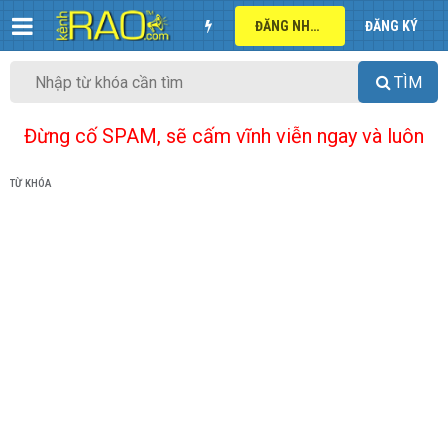
ĐĂNG NHẬP
ĐĂNG KÝ
TÌM
Đừng cố SPAM, sẽ cấm vĩnh viễn ngay và luôn
TỪ KHÓA