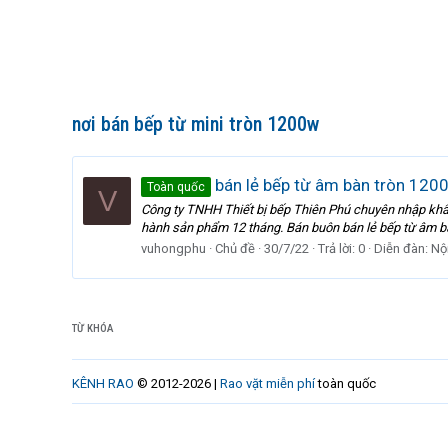
nơi bán bếp từ mini tròn 1200w
bán lẻ bếp từ âm bàn tròn 1200
Toàn quốc
V
Công ty TNHH Thiết bị bếp Thiên Phú chuyên nhập khẩu 
hành sản phẩm 12 tháng. Bán buôn bán lẻ bếp từ âm bà
vuhongphu
Chủ đề
30/7/22
Trả lời: 0
Diễn đàn:
Nội
TỪ KHÓA
KÊNH RAO
© 2012-2026 |
Rao vặt miễn phí
toàn quốc