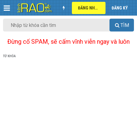
ĐĂNG NHẬP
ĐĂNG KÝ
TÌM
Đừng cố SPAM, sẽ cấm vĩnh viễn ngay và luôn
TỪ KHÓA