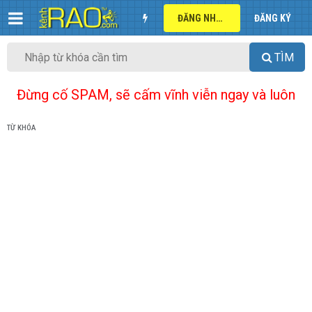
ĐĂNG NHẬP
ĐĂNG KÝ
TÌM
Đừng cố SPAM, sẽ cấm vĩnh viễn ngay và luôn
TỪ KHÓA