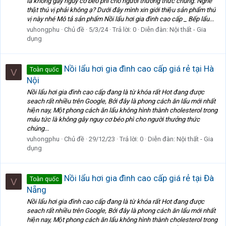
là không gây nguy cơ béo phì cho người thưởng thức chúng. Nghe
thật thú vị phải không ạ? Dưới đây mình xin giới thiệu sản phẩm thú
vị này nhé Mô tả sản phẩm Nồi lẩu hơi gia đình cao cấp _ Bếp lẩu...
vuhongphu
Chủ đề
5/3/24
Trả lời: 0
Diễn đàn:
Nội thất - Gia
dụng
Nồi lẩu hơi gia đình cao cấp giá rẻ tại Hà
Toàn quốc
V
Nội
Nồi lẩu hơi gia đình cao cấp đang là từ khóa rất Hot đang được
seach rất nhiều trên Google, Bởi đây là phong cách ăn lẩu mới nhất
hiện nay, Một phong cách ăn lẩu không hình thành cholesterol trong
máu tức là không gây nguy cơ béo phì cho người thưởng thức
chúng...
vuhongphu
Chủ đề
29/12/23
Trả lời: 0
Diễn đàn:
Nội thất - Gia
dụng
Nồi lẩu hơi gia đình cao cấp giá rẻ tại Đà
Toàn quốc
V
Nẵng
Nồi lẩu hơi gia đình cao cấp đang là từ khóa rất Hot đang được
seach rất nhiều trên Google, Bởi đây là phong cách ăn lẩu mới nhất
hiện nay, Một phong cách ăn lẩu không hình thành cholesterol trong