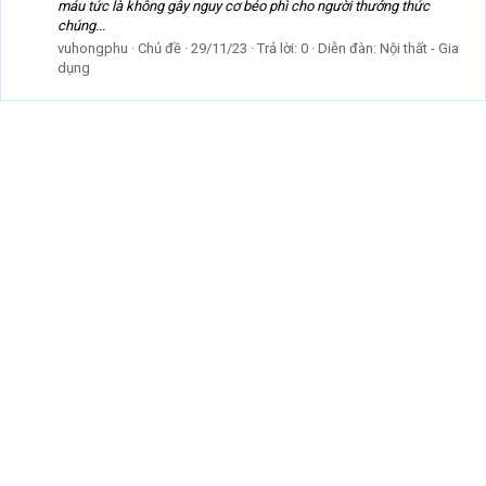
máu tức là không gây nguy cơ béo phì cho người thưởng thức
chúng...
vuhongphu
Chủ đề
29/11/23
Trả lời: 0
Diễn đàn:
Nội thất - Gia
dụng