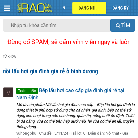
ĐĂNG NHẬP
ĐĂNG KÝ
TÌM
Đừng cố SPAM, sẽ cấm vĩnh viễn ngay và luôn
TỪ KHÓA
nồi lẩu hơi gia đình giá rẻ ở bình dương
Bếp lẩu hơi cao cấp gia đình giá rẻ tại
Toàn quốc
V
Nam Định
Mô tả sản phẩm Nồi lẩu hơi gia đình cao cấp _ Bếp lẩu hơi gia đình là
dòng thiết bị phù hợp sử dụng cho cá nhân, gia đình, bếp có thể sử
dụng linh hoạt trong các nhà hàng, quán ăn, công suất ổn định. Thiết
bị đa năng, vừa có thể trên hấp dưới nấu, lại vừa có thể ăn lẩu truyền
thống dạng...
vuhongphu
Chủ đề
5/11/24
Trả lời: 0
Diễn đàn:
Nội thất - Gia