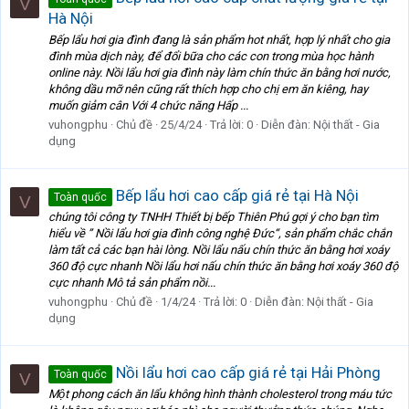
V
Hà Nội
Bếp lẩu hơi gia đình đang là sản phẩm hot nhất, hợp lý nhất cho gia
đình mùa dịch này, để đổi bữa cho các con trong mùa học hành
online này. Nồi lẩu hơi gia đình này làm chín thức ăn bằng hơi nước,
không dầu mỡ nên cũng rất thích hợp cho chị em ăn kiêng, hay
muốn giảm cân Với 4 chức năng Hấp ...
vuhongphu
Chủ đề
25/4/24
Trả lời: 0
Diễn đàn:
Nội thất - Gia
dụng
Bếp lẩu hơi cao cấp giá rẻ tại Hà Nội
Toàn quốc
V
chúng tôi công ty TNHH Thiết bị bếp Thiên Phú gợi ý cho bạn tìm
hiểu về ” Nồi lẩu hơi gia đình công nghệ Đức“, sản phẩm chắc chắn
làm tất cả các bạn hài lòng. Nồi lẩu nấu chín thức ăn bằng hơi xoáy
360 độ cực nhanh Nồi lẩu hơi nấu chín thức ăn bằng hơi xoáy 360 độ
cực nhanh Mô tả sản phẩm nồi...
vuhongphu
Chủ đề
1/4/24
Trả lời: 0
Diễn đàn:
Nội thất - Gia
dụng
Nồi lẩu hơi cao cấp giá rẻ tại Hải Phòng
Toàn quốc
V
Một phong cách ăn lẩu không hình thành cholesterol trong máu tức