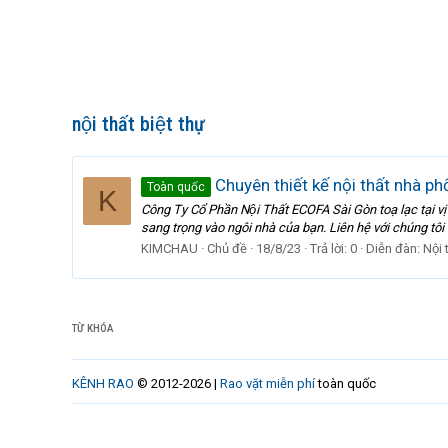
nội thất biệt thự
Chuyên thiết kế nội thất nhà ph
Toàn quốc
K
Công Ty Cổ Phần Nội Thất ECOFA Sài Gòn toạ lạc t
sang trọng vào ngôi nhà của bạn. Liên hệ với chúng tôi đ
KIMCHAU
Chủ đề
18/8/23
Trả lời: 0
Diễn đàn:
Nội 
TỪ KHÓA
KÊNH RAO
© 2012-2026 |
Rao vặt miễn phí
toàn quốc