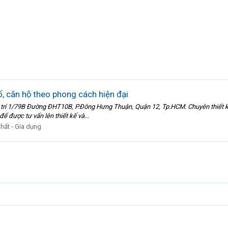
ố, căn hộ theo phong cách hiện đại
ại vị trí 1/79B Đường ĐHT10B, P.Đông Hưng Thuận, Quận 12, Tp.HCM. Chuyên thiết 
ể được tư vấn lên thiết kế và...
thất - Gia dụng