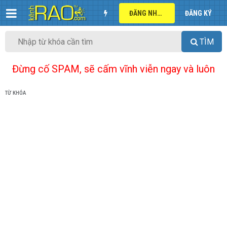
ĐĂNG NHẬP
ĐĂNG KÝ
TÌM
Đừng cố SPAM, sẽ cấm vĩnh viễn ngay và luôn
TỪ KHÓA