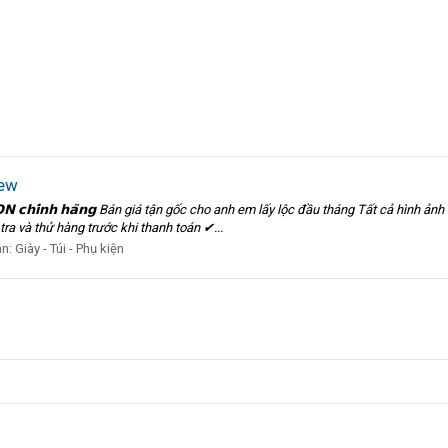
new
𝗜.𝗢𝗡 𝗰𝗵𝗶́𝗻𝗵 𝗵𝗮̃𝗻𝗴 Bán giá tận gốc cho anh em lấy lộc đầu tháng Tất cả hì
a và thử hàng trước khi thanh toán ✔...
àn:
Giày - Túi - Phụ kiện