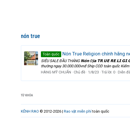
nón true
Nón True Religion chính hãng 
Toàn quốc
SIÊU SALE ĐẦU THÁNG 𝗡𝗼́𝗻 Đ𝗶̣𝗮 𝗧𝗥.𝗨𝗘 𝗥𝗘.𝗟𝗜.𝗚
thường ngay 30.000.000vnđ Ship COD toàn quốc Kiểm tr
HÀNG MỸ CHUẨN
Chủ đề
1/8/23
Trả lời: 0
Diễn đ
TỪ KHÓA
KÊNH RAO
© 2012-2026 |
Rao vặt miễn phí
toàn quốc