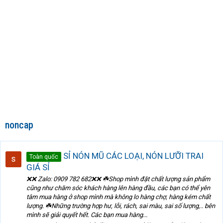
noncap
SỈ NÓN MŨ CÁC LOẠI, NÓN LƯỠI TRAI
Toàn quốc
GIÁ SỈ
❌❌ Zalo: 0909 782 682❌❌ ☘️Shop mình đặt chất lượng sản phẩm
cũng như chăm sóc khách hàng lên hàng đầu, các bạn có thể yên
tâm mua hàng ở shop mình mà không lo hàng chợ, hàng kém chất
lượng. ☘️Những trường hợp hư, lỗi, rách, sai màu, sai số lượng,.. bên
mình sẽ giải quyết hết. Các bạn mua hàng...