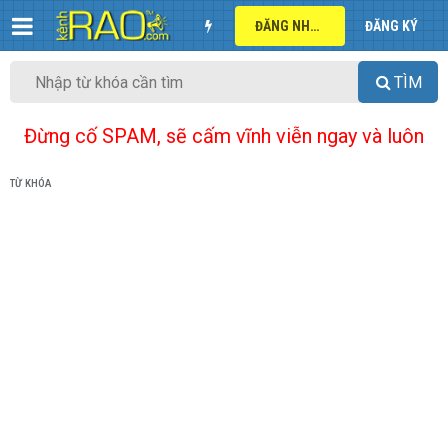
ĐĂNG NHẬP
ĐĂNG KÝ
TÌM
Đừng cố SPAM, sẽ cấm vĩnh viễn ngay và luôn
TỪ KHÓA