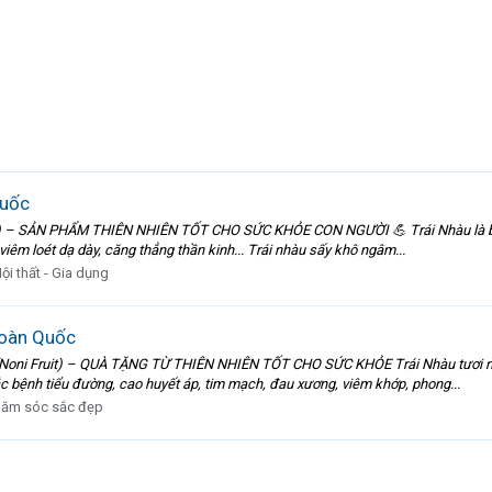
quốc
SẢN PHẨM THIÊN NHIÊN TỐT CHO SỨC KHỎE CON NGƯỜI 💪 Trái Nhàu là bài thu
 viêm loét dạ dày, căng thẳng thần kinh... Trái nhàu sấy khô ngâm...
ội thất - Gia dụng
Toàn Quốc
 Fruit) – QUÀ TẶNG TỪ THIÊN NHIÊN TỐT CHO SỨC KHỎE Trái Nhàu tươi ngâm
ắc bệnh tiểu đường, cao huyết áp, tim mạch, đau xương, viêm khớp, phong...
ăm sóc sắc đẹp