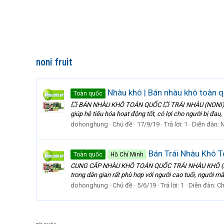
noni fruit
Nhàu khô | Bán nhàu khô toàn 
Toàn quốc
💥 BÁN NHÀU KHÔ TOÀN QUỐC 💥 TRÁI NHÀU (NONI) – 
giúp hệ tiêu hóa hoạt động tốt, có lợi cho người bị đau,
dohonghung
Chủ đề
17/9/19
Trả lời: 1
Diễn đàn:
N
Bán Trái Nhàu Khô 
Toàn quốc
Hồ Chí Minh
CUNG CẤP NHÀU KHÔ TOÀN QUỐC TRÁI NHÀU KHÔ (Noni
trong dân gian rất phù hợp với người cao tuổi, người m
dohonghung
Chủ đề
5/6/19
Trả lời: 1
Diễn đàn:
Ch