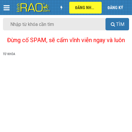
ĐĂNG NHẬP
ĐĂNG KÝ
TÌM
Đừng cố SPAM, sẽ cấm vĩnh viễn ngay và luôn
TỪ KHÓA