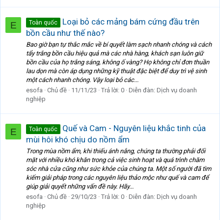
Loại bỏ các mảng bám cứng đầu trên
Toàn quốc
E
bồn cầu như thế nào?
Bao giờ bạn tự thắc mắc về bí quyết làm sạch nhanh chóng và cách
tẩy trắng bồn cầu hiệu quả mà các nhà hàng, khách sạn luôn giữ
bồn cầu của họ trắng sáng, không ố vàng? Họ không chỉ đơn thuần
lau dọn mà còn áp dụng những kỹ thuật đặc biệt để duy trì vệ sinh
một cách nhanh chóng. Vậy loại bỏ các...
esofa
Chủ đề
11/11/23
Trả lời: 0
Diễn đàn:
Dịch vụ doanh
nghiệp
Quế và Cam - Nguyên liệu khắc tinh của
Toàn quốc
E
mùi hôi khó chịu do nồm ẩm
Trong mùa nồm ẩm, khi thiếu ánh nắng, chúng ta thường phải đối
mặt với nhiều khó khăn trong cả việc sinh hoạt và quá trình chăm
sóc nhà cửa cũng như sức khỏe của chúng ta. Một số người đã tìm
kiếm giải pháp trong các nguyên liệu thảo mộc như quế và cam để
giúp giải quyết những vấn đề này. Hãy...
esofa
Chủ đề
29/10/23
Trả lời: 0
Diễn đàn:
Dịch vụ doanh
nghiệp