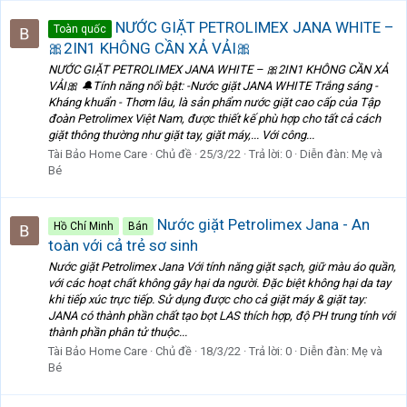
NƯỚC GIẶT PETROLIMEX JANA WHITE –
Toàn quốc
🎀2IN1 KHÔNG CẦN XẢ VẢI🎀
NƯỚC GIẶT PETROLIMEX JANA WHITE – 🎀2IN1 KHÔNG CẦN XẢ
VẢI🎀 🔔Tính năng nổi bật: -Nước giặt JANA WHITE Trắng sáng -
Kháng khuẩn - Thơm lâu, là sản phẩm nước giặt cao cấp của Tập
đoàn Petrolimex Việt Nam, được thiết kế phù hợp cho tất cả cách
giặt thông thường như giặt tay, giặt máy,... Với công...
Tài Bảo Home Care
Chủ đề
25/3/22
Trả lời: 0
Diễn đàn:
Mẹ và
Bé
Nước giặt Petrolimex Jana - An
Hồ Chí Minh
Bán
toàn với cả trẻ sơ sinh
Nước giặt Petrolimex Jana Với tính năng giặt sạch, giữ màu áo quần,
với các hoạt chất không gây hại da người. Đặc biệt không hại da tay
khi tiếp xúc trực tiếp. Sử dụng được cho cả giặt máy & giặt tay:
JANA có thành phần chất tạo bọt LAS thích hợp, độ PH trung tính với
thành phần phân tử thuộc...
Tài Bảo Home Care
Chủ đề
18/3/22
Trả lời: 0
Diễn đàn:
Mẹ và
Bé