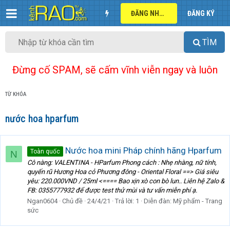
ĐĂNG NHẬP
ĐĂNG KÝ
TÌM
Đừng cố SPAM, sẽ cấm vĩnh viễn ngay và luôn
TỪ KHÓA
nước hoa hparfum
Nước hoa mini Pháp chính hãng Hparfum
Toàn quốc
N
Cô nàng: VALENTINA - HParfum Phong cách : Nhẹ nhàng, nữ tính,
quyến rũ Hương Hoa cỏ Phương đông - Oriental Floral ==> Giá siêu
yêu: 220.000VND / 25ml <==== Bao xịn xò con bò lun.. Liên hệ Zalo &
FB: 0355777932 để được test thử mùi và tư vấn miễn phí ạ.
Ngan0604
Chủ đề
24/4/21
Trả lời: 1
Diễn đàn:
Mỹ phẩm - Trang
sức