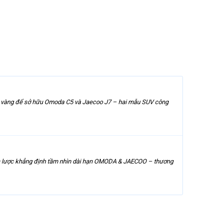
ểm vàng để sở hữu Omoda C5 và Jaecoo J7 – hai mẫu SUV công
hiến lược khẳng định tầm nhìn dài hạn OMODA & JAECOO – thương