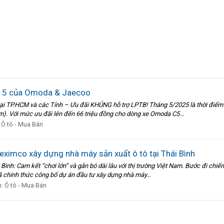
g 5 của Omoda & Jaecoo
tại TP.HCM và các Tỉnh – Ưu đãi KHỦNG hỗ trợ LPTB! Tháng 5/2025 là thời đi
). Với mức ưu đãi lên đến 66 triệu đồng cho dòng xe Omoda C5...
:
Ô tô - Mua Bán
eximco xây dựng nhà máy sản xuất ô tô tại Thái Bình
ình: Cam kết “chơi lớn” và gắn bó dài lâu với thị trường Việt Nam. Bước đi c
đã chính thức công bố dự án đầu tư xây dựng nhà máy...
n:
Ô tô - Mua Bán