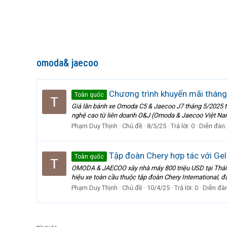
omoda& jaecoo
Chương trình khuyến mãi thán
Toàn quốc
Giá lăn bánh xe Omoda C5 & Jaecoo J7 tháng 5/2025 
nghệ cao từ liên doanh O&J (Omoda & Jaecoo Việt Nam
Phạm Duy Thịnh
Chủ đề
8/5/25
Trả lời: 0
Diễn đàn
Tập đoàn Chery hợp tác với Gel
Toàn quốc
OMODA & JAECOO xây nhà máy 800 triệu USD tại Thái B
hiệu xe toàn cầu thuộc tập đoàn Chery International, 
Phạm Duy Thịnh
Chủ đề
10/4/25
Trả lời: 0
Diễn đà