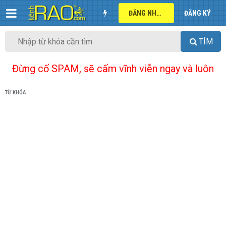
ĐĂNG NHẬP
ĐĂNG KÝ
TÌM
Đừng cố SPAM, sẽ cấm vĩnh viễn ngay và luôn
TỪ KHÓA