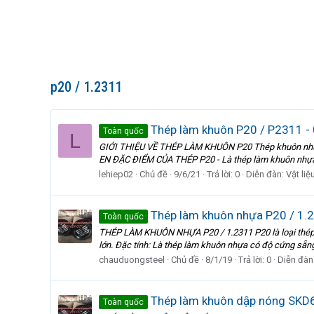
p20 / 1.2311
Thép làm khuôn P20 / P2311 
Toàn quốc
L
GIỚI THIỆU VỀ THÉP LÀM KHUÔN P20 Thép khuôn nhựa P
EN ĐẶC ĐIỂM CỦA THÉP P20 - Là thép làm khuôn nhựa 
lehiep02
Chủ đề
9/6/21
Trả lời: 0
Diễn đàn:
Vật li
Thép làm khuôn nhựa P20 / 1.
Toàn quốc
THÉP LÀM KHUÔN NHỰA P20 / 1.2311 P20 là loại thép c
lớn. Đặc tính: Là thép làm khuôn nhựa có độ cứng sẵn
chauduongsteel
Chủ đề
8/1/19
Trả lời: 0
Diễn đàn
Thép làm khuôn dập nóng SKD6
Toàn quốc