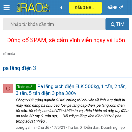
ĐĂNG NHẬP
ĐĂNG KÝ
TÌM
Đừng cố SPAM, sẽ cấm vĩnh viễn ngay và luôn
TỪ KHÓA
pa lăng điện 3
Pa lăng xích điện ELK 500kg, 1 tấn, 2 tấn,
Toàn quốc
C
3 tấn, 5 tấn điện 3 pha 380v
Công ty CP công nghiệp SHM: chúng tôi chuyên về lĩnh vực thiết bị,
máy móc nâng hạ như các loại pa lăng cáp điện, pa lăng xích điện,
tời cáp, tời xích, các loại điều khiển từ xa, điều khiển có dây, ray điện
an toàn 3P, ray C, cáp dẹt, ... Đối với pa lăng xích điện 380v 3 pha
trong số rất nhiều...
congtyshm
Chủ đề
17/5/21
Trả lời: 0
Diễn đàn:
Doanh nghiệp