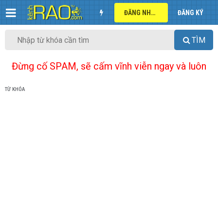
ĐĂNG NHẬP
ĐĂNG KÝ
TÌM
Đừng cố SPAM, sẽ cấm vĩnh viễn ngay và luôn
TỪ KHÓA