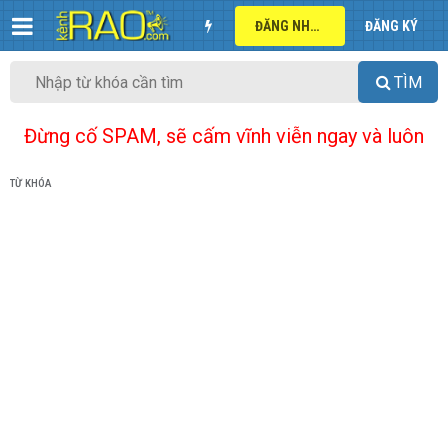
ĐĂNG NHẬP
ĐĂNG KÝ
TÌM
Đừng cố SPAM, sẽ cấm vĩnh viễn ngay và luôn
TỪ KHÓA