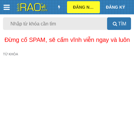
ĐĂNG NHẬP
ĐĂNG KÝ
TÌM
Đừng cố SPAM, sẽ cấm vĩnh viễn ngay và luôn
TỪ KHÓA