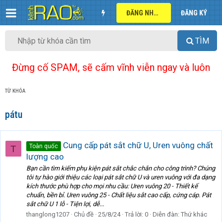
ĐĂNG NHẬP
ĐĂNG KÝ
TÌM
Đừng cố SPAM, sẽ cấm vĩnh viễn ngay và luôn
TỪ KHÓA
pátu
Cung cấp pát sắt chữ U, Uren vuông chất
Toàn quốc
T
lượng cao
Bạn cần tìm kiếm phụ kiện pát sắt chắc chắn cho công trình? Chúng
tôi tự hào giới thiệu các loại pát sắt chữ U và uren vuông với đa dạng
kích thước phù hợp cho mọi nhu cầu: Uren vuông 20 - Thiết kế
chuẩn, bền bỉ. Uren vuông 25 - Chất liệu sắt cao cấp, cứng cáp. Pát
sắt chữ U 1 lỗ - Tiện lợi, dễ...
thanglong1207
Chủ đề
25/8/24
Trả lời: 0
Diễn đàn:
Thứ khác