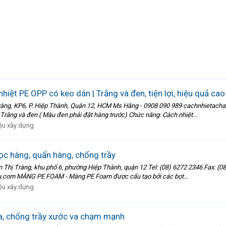
iệt PE OPP có keo dán | Trắng và đen, tiện lợi, hiệu quả cao
, KP6, P. Hiệp Thành, Quận 12, HCM Ms Hằng - 0908 090 989 cachnhietacha
rắng và đen ( Màu đen phải đặt hàng trước) Chức năng: Cách nhiệt...
iệu xây dựng
 hàng, quấn hàng, chống trầy
 Tràng, khu phố 6, phường Hiệp Thành, quận 12 Tel: (08) 6272 2346 Fax: (0
.com MÀNG PE FOAM - Màng PE Foam được cấu tạo bởi các bọt...
iệu xây dựng
a, chống trầy xước va chạm mạnh