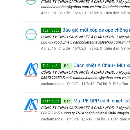
CÔNG TY TNHH CÁCH NHIỆT Á CHÂU VPĐD: 7 Nguyễn Thị
cachnhietachau@yahoo.com.vn http://cachnhietachau.
Achau15
Chủ đề
16/1/20
Trả lời: 0
Diễn đàn:
Vật l
Báo giá mút xốp pe opp chống n
Toàn quốc
CÔNG TY TNHH CÁCH NHIỆT Á CHÂU VPĐD: 7 Nguyễn Thị
0867899650 Email: cachnhietachau@yahoo.com.vn http
Achau15
Chủ đề
16/1/20
Trả lời: 0
Diễn đàn:
Vật l
Cách nhiệt Á Châu - Mút x
Toàn quốc
Bán
CÔNG TY TNHH CÁCH NHIỆT Á CHÂU VPĐD: 7 Nguyễn Thị
0867899650 Email: cachnhietachau@yahoo.com.vn ht
cachamachau
Chủ đề
11/3/19
Trả lời: 0
Diễn đàn:
Mút PE OPP cách nhiệt, cá
Toàn quốc
Bán
CÔNG TY TNHH CÁCH NHIỆT Á CHÂU VPĐD: 7 Nguyễn Thị
0867899650 Công ty TNHH cách nhiệt Á Châu chuyên n
cachamachau
Chủ đề
1/3/19
Trả lời: 0
Diễn đàn:
V