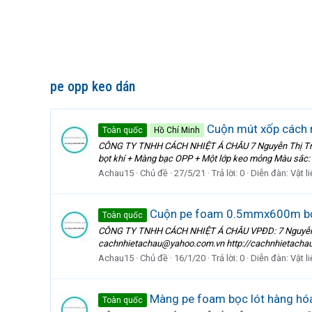
pe opp keo dán
Cuộn mút xốp cách nh
Toàn quốc
Hồ Chí Minh
CÔNG TY TNHH CÁCH NHIỆT Á CHÂU 7 Nguyễn Thị Tràng
bọt khí + Màng bạc OPP + Một lớp keo mỏng Màu sắc: T
Achau15
Chủ đề
27/5/21
Trả lời: 0
Diễn đàn:
Vật l
Cuộn pe foam 0.5mmx600m bọc
Toàn quốc
CÔNG TY TNHH CÁCH NHIỆT Á CHÂU VPĐD: 7 Nguyễn Thị
cachnhietachau@yahoo.com.vn http://cachnhietachau
Achau15
Chủ đề
16/1/20
Trả lời: 0
Diễn đàn:
Vật l
Màng pe foam bọc lót hàng hó
Toàn quốc