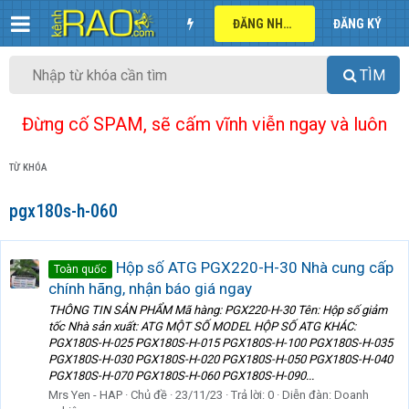
ĐĂNG NHẬP
ĐĂNG KÝ
TÌM
Đừng cố SPAM, sẽ cấm vĩnh viễn ngay và luôn
TỪ KHÓA
pgx180s-h-060
Hộp số ATG PGX220-H-30 Nhà cung cấp
Toàn quốc
chính hãng, nhận báo giá ngay
THÔNG TIN SẢN PHẨM Mã hàng: PGX220-H-30 Tên: Hộp số giảm
tốc Nhà sản xuất: ATG MỘT SỐ MODEL HỘP SỐ ATG KHÁC:
PGX180S-H-025 PGX180S-H-015 PGX180S-H-100 PGX180S-H-035
PGX180S-H-030 PGX180S-H-020 PGX180S-H-050 PGX180S-H-040
PGX180S-H-070 PGX180S-H-060 PGX180S-H-090...
Mrs Yen - HAP
Chủ đề
23/11/23
Trả lời: 0
Diễn đàn:
Doanh