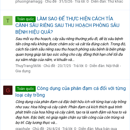
phuongnamagg
Chủ đề
31/3/26
Trả lời: 0
Diễn đàn:
Thứ khác
LÀM SAO ĐỂ THỰC HIỆN CÁCH TỈA
Toàn quốc
T
CÀNH SẦU RIÊNG SAU THU HOẠCH PHÒNG SÂU
BỆNH HIỆU QUẢ?
Sau mỗi vụ thu hoạch, cây sầu riêng thường yếu đi, dễ bị sâu bệnh
tấn công nếu không được chăm sóc và cắt tỉa đúng cách. Trong đó,
cách tỉa cành sầu riêng sau thu hoạch phòng sâu bệnh là biện pháp
quan trọng giúp tái tạo sức sống cho cây, đồng thời hạn chế tối đa
sự xâm nhập của nấm, vi khuẩn và...
ThuyTrang5656
Chủ đề
23/7/25
Trả lời: 0
Diễn đàn:
Nội thất -
Gia dụng
Công dụng của phân đạm cá đối với từng
Toàn quốc
G
loại cây trồng
Công dụng của phân đạm cá đặc biệt hữu ích với từng loại cây trồng
như sau: Hoa hồng và cây cảnh: Phân đạm cá kích thích quá trình
phát triển của hoa hồng và cây cảnh, tạo ra lá xanh đậm và hoa to và
đẹp hơn. Đặc biệt, nó giúp ngăn chặn sự tấn công của côn trùng và
bọ trĩ. Cây lương thực và...
giaphule
Chủ đề
26/4/24
Trả lời: 0
Diễn đàn:
Mua bán qua