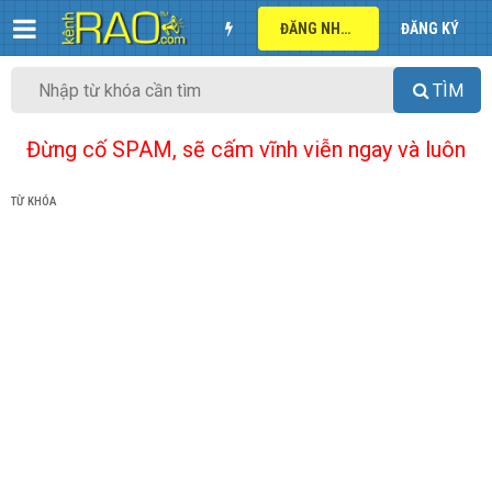
ĐĂNG NHẬP
ĐĂNG KÝ
TÌM
Đừng cố SPAM, sẽ cấm vĩnh viễn ngay và luôn
TỪ KHÓA