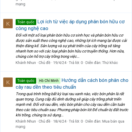
mạng
Lợi ích từ việc áp dụng phân bón hữu cơ
Toàn quốc
K
công nghệ cao
Đối với một số loại phân bón hữu cơ sinh học và phân bón hữu cơ
được sản xuất theo công nghệ cao, những lợi ích mang lại được cải
thiện đáng kể. Sản lượng và sự phát triển của cây trồng sẽ tăng
nhanh hơn so với các loại phân bón hữu cơ truyền thống. Hơn nữa,
chúng còn hỗ trợ cây trồng trong việc...
Khánh Nhun
Chủ đề
19/4/24
Trả lời: 0
Diễn đàn:
Thứ khác
Hướng dẫn cách bón phân cho
Toàn quốc
Hồ Chí Minh
K
cây rau dền theo tiêu chuẩn
Trong quá trình trồng bất kỳ loại rau xanh nào, việc bón phân là rất
quan trọng. Cung cấp đủ dinh dưỡng sẽ giúp cây trồng phát triển
mạnh mẽ. Đối với rau dền, việc bón phân cho cây rau dền cần tuân
theo các tiêu chuẩn sau: Phương pháp bón lót Để chuẩn bị đất trước
khi trồng, chúng ta sử dụng...
Khánh Nhun
Chủ đề
18/4/24
Trả lời: 0
Diễn đàn:
Mua bán qua
mạng