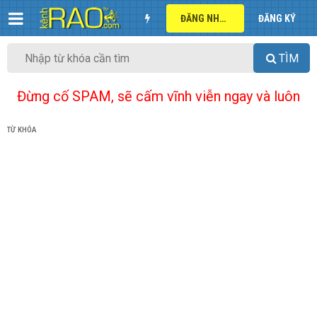
ĐĂNG NHẬP
ĐĂNG KÝ
TÌM
Đừng cố SPAM, sẽ cấm vĩnh viễn ngay và luôn
TỪ KHÓA