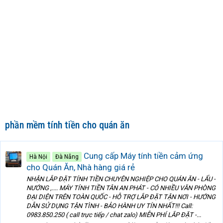
phần mềm tính tiền cho quán ăn
Cung cấp Máy tính tiền cảm ứng
Hà Nội
Đà Nẵng
cho Quán Ăn, Nhà hàng giá rẻ
NHẬN LẮP ĐẶT TÍNH TIỀN CHUYÊN NGHIỆP CHO QUÁN ĂN - LẨU -
NƯỚNG ,.... MÁY TÍNH TIỀN TÂN AN PHÁT - CÓ NHIỀU VĂN PHÒNG
ĐẠI DIỆN TRÊN TOÀN QUỐC - HỖ TRỢ LẮP ĐẶT TẬN NƠI - HƯỚNG
DẪN SỬ DỤNG TẬN TÌNH - BẢO HÀNH UY TÍN NHẤT!!! Call:
0983.850.250 ( call trực tiếp / chat zalo) MIỄN PHÍ LẮP ĐẶT -...