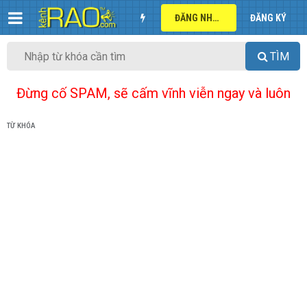
ĐĂNG NHẬP
ĐĂNG KÝ
TÌM
Đừng cố SPAM, sẽ cấm vĩnh viễn ngay và luôn
TỪ KHÓA