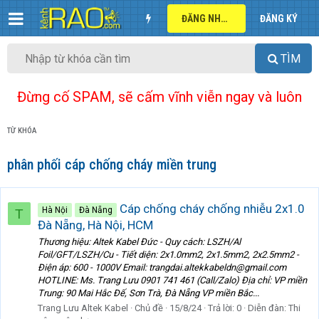
ĐĂNG NHẬP
ĐĂNG KÝ
TÌM
Đừng cố SPAM, sẽ cấm vĩnh viễn ngay và luôn
TỪ KHÓA
phân phối cáp chống cháy miền trung
Cáp chống cháy chống nhiễu 2x1.0
Hà Nội
Đà Nẵng
T
Đà Nẵng, Hà Nội, HCM
Thương hiệu: Altek Kabel Đức - Quy cách: LSZH/Al
Foil/GFT/LSZH/Cu - Tiết diện: 2x1.0mm2, 2x1.5mm2, 2x2.5mm2 -
Điện áp: 600 - 1000V Email: trangdai.altekkabeldn@gmail.com
HOTLINE: Ms. Trang Lưu 0901 741 461 (Call/Zalo) Địa chỉ: VP miền
Trung: 90 Mai Hắc Đế, Sơn Trà, Đà Nẵng VP miền Bắc...
Trang Lưu Altek Kabel
Chủ đề
15/8/24
Trả lời: 0
Diễn đàn:
Thi