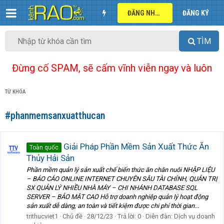
ĐĂNG NHẬP
ĐĂNG KÝ
TÌM
Đừng cố SPAM, sẽ cấm vĩnh viễn ngay và luôn
TỪ KHÓA
#phanmemsanxuatthucan
Giải Pháp Phần Mềm Sản Xuất Thức Ăn
Toàn quốc
Thủy Hải Sản
Phần mềm quản lý sản xuất chế biến thức ăn chăn nuôi NHẬP LIỆU
– BÁO CÁO ONLINE INTERNET CHUYÊN SÂU TÀI CHÍNH, QUẢN TRỊ
SX QUẢN LÝ NHIỀU NHÀ MÁY – CHI NHÁNH DATABASE SQL
SERVER – BẢO MẬT CAO Hỗ trợ doanh nghiệp quản lý hoạt động
sản xuất dễ dàng, an toàn và tiết kiệm được chi phí thời gian...
trithucviet1
Chủ đề
28/12/23
Trả lời: 0
Diễn đàn:
Dịch vụ doanh