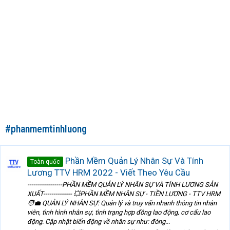
#phanmemtinhluong
Phần Mềm Quản Lý Nhân Sự Và Tính
Toàn quốc
Lương TTV HRM 2022 - Viết Theo Yêu Cầu
-----------------PHẦN MỀM QUẢN LÝ NHÂN SỰ VÀ TÍNH LƯƠNG SẢN
XUẤT-------------- 💥PHẦN MỀM NHÂN SỰ - TIỀN LƯƠNG - TTV HRM
🧑‍💼 QUẢN LÝ NHÂN SỰ: Quản lý và truy vấn nhanh thông tin nhân
viên, tình hình nhân sự, tình trạng hợp đồng lao động, cơ cấu lao
động. Cập nhật biến động về nhân sự như: đóng...