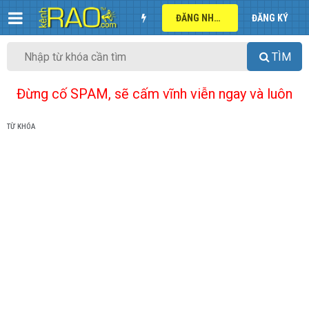
ĐĂNG NHẬP
ĐĂNG KÝ
TÌM
Đừng cố SPAM, sẽ cấm vĩnh viễn ngay và luôn
TỪ KHÓA