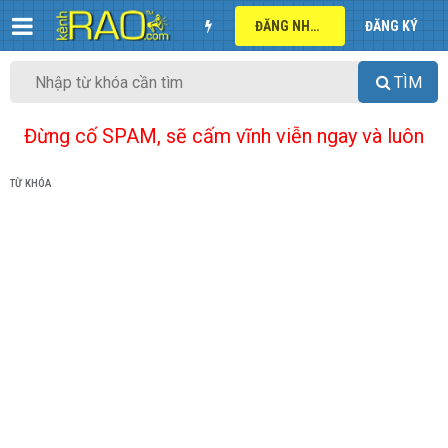
ĐĂNG NHẬP
ĐĂNG KÝ
TÌM
Đừng cố SPAM, sẽ cấm vĩnh viễn ngay và luôn
TỪ KHÓA