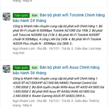
mạng - Máy in
Bán bộ phát wifi Totolink Chính hãng
Toàn quốc
Bán
bảo hành 24 tháng
Công ty Khánh Hân chuyên cung cấp bộ phát wifi Chính hãng 1. Bộ
phát Wi-Fi chuẩn N 300Mbps Totolink N210RE Giá 195k 2. Bộ phát
wifi TotoLink N200RE Giá 215k 3. Bộ phát Wi-Fi Totolink N350RT
chuẩn N 300Mbps, 4 cổng LAN Giá 245k 4. Bộ phát Wi-Fi Totolink
N302R Plus chuẩn N - 300Mbps Giá 280k 5...
Ngô Khánh Linh
Chủ đề
19/7/21
Trả lời: 0
Diễn đàn:
Linh kiện
máy tính
Bán bộ phát wifi Asus Chính hãng
Toàn quốc
Bán
bảo hành 36 tháng
Công ty Khánh Hân chuyên cung cấp bộ phát wifi Chính hãng 1.
ASUS RT-AC1500UHP AC1500 MU-MIMO, Parental Control Giá
1.590.000đ 2. Bộ định tuyến chuẩn Wifi6 Asus RT-AX55 AX1800 Giá
1.850.000đ 3. Bộ phát Wifi Asus RT-AX56U Wifi6 AX1800 Giá
2.540.000đ 4. Router Gaming ASUS RT-AX82U (Wifi 6...
Ngô Khánh Linh
Chủ đề
19/7/21
Trả lời: 0
Diễn đàn:
Thiết bị
mạng - Máy in