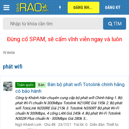
ĐĂNG NHẬP
ĐĂNG KÝ
TÌM
Đừng cố SPAM, sẽ cấm vĩnh viễn ngay và luôn
TỪ KHÓA
phát wifi
Bán bộ phát wifi Totolink chính hãng
Toàn quốc
Bán
có bảo hành
Công ty Khánh Hân chuyên cung cấp bộ phát wifi Chính hãng 1. Bộ
phát Wi-Fi chuẩn N 300Mbps Totolink N210RE Giá 195k 2. Bộ phát
wifi TotoLink N200RE Giá 215k 3. Totolink N350RT Bộ phát Wi-Fi
chuẩn N 300Mbps, 4 cổng LAN Giá 245k 4. Bộ phát Wi-Fi Totolink
N302R Plus chuẩn N - 300Mbps Giá 280k 5...
Ngô Khánh Linh
Chủ đề
23/7/21
Trả lời: 0
Diễn đàn:
Thiết bị