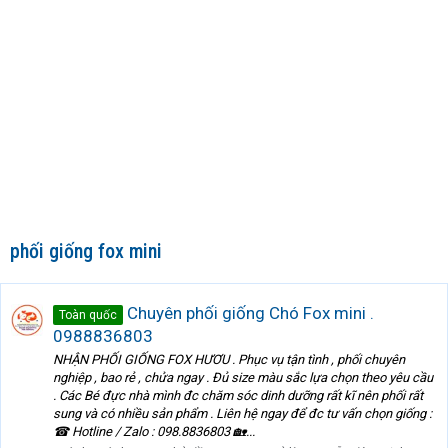
phối giống fox mini
Chuyên phối giống Chó Fox mini .
Toàn quốc
0988836803
NHẬN PHỐI GIỐNG FOX HƯƠU . Phục vụ tận tình , phối chuyên
nghiệp , bao rẻ , chửa ngay . Đủ size màu sắc lựa chọn theo yêu cầu
. Các Bé đực nhà mình đc chăm sóc dinh dưỡng rất kĩ nên phối rất
sung và có nhiều sản phẩm . Liên hệ ngay để đc tư vấn chọn giống :
☎ Hotline / Zalo : 098.8836803 🏡...