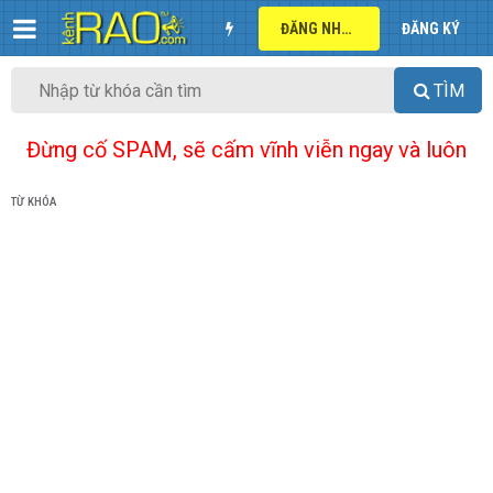
ĐĂNG NHẬP
ĐĂNG KÝ
TÌM
Đừng cố SPAM, sẽ cấm vĩnh viễn ngay và luôn
TỪ KHÓA