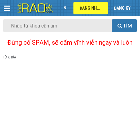
ĐĂNG NHẬP
ĐĂNG KÝ
TÌM
Đừng cố SPAM, sẽ cấm vĩnh viễn ngay và luôn
TỪ KHÓA